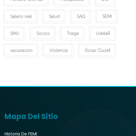
Salario real
Salud
SAQ
SEMI
SMU
Socios
Triage
UdelaR
vacunación
Violencia
Óscar Cluzet
Mapa Del Sitio
Historia De FEMI