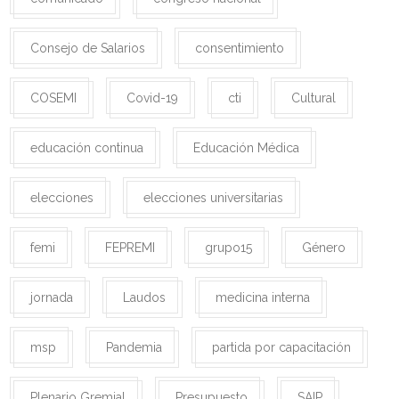
Consejo de Salarios
consentimiento
COSEMI
Covid-19
cti
Cultural
educación continua
Educación Médica
elecciones
elecciones universitarias
femi
FEPREMI
grupo15
Género
jornada
Laudos
medicina interna
msp
Pandemia
partida por capacitación
Plenario Gremial
Presupuesto
SAIP