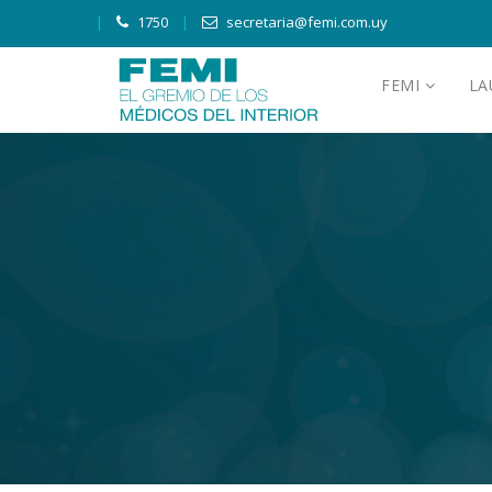
1750
secretaria@femi.com.uy
FEMI
L