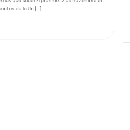
ue hay que saber El próximo 12 de noviembre en
entes de la Un [...]