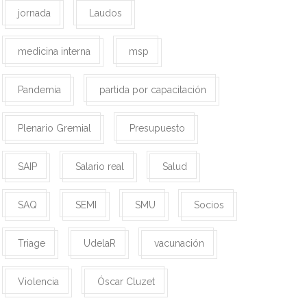
jornada
Laudos
medicina interna
msp
Pandemia
partida por capacitación
Plenario Gremial
Presupuesto
SAIP
Salario real
Salud
SAQ
SEMI
SMU
Socios
Triage
UdelaR
vacunación
Violencia
Óscar Cluzet