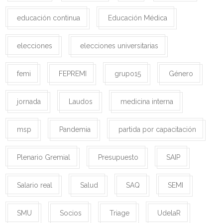
educación continua
Educación Médica
elecciones
elecciones universitarias
femi
FEPREMI
grupo15
Género
jornada
Laudos
medicina interna
msp
Pandemia
partida por capacitación
Plenario Gremial
Presupuesto
SAIP
Salario real
Salud
SAQ
SEMI
SMU
Socios
Triage
UdelaR