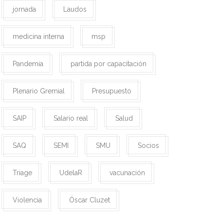
jornada
Laudos
medicina interna
msp
Pandemia
partida por capacitación
Plenario Gremial
Presupuesto
SAIP
Salario real
Salud
SAQ
SEMI
SMU
Socios
Triage
UdelaR
vacunación
Violencia
Óscar Cluzet