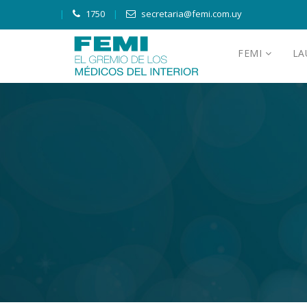
1750
secretaria@femi.com.uy
FEMI
L