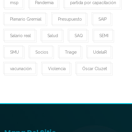
msp
Pandemia
partida por capacitación
Plenario Gremial
Presupuesto
SAIP
Salario real
Salud
SAQ
SEMI
SMU
Socios
Triage
UdelaR
vacunación
Violencia
Óscar Cluzet