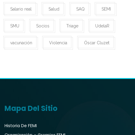
Salario real
Salud
SAQ
SEMI
SMU
Socios
Triage
UdelaR
vacunación
Violencia
Óscar Cluzet
Mapa Del Sitio
Historia De FEMI