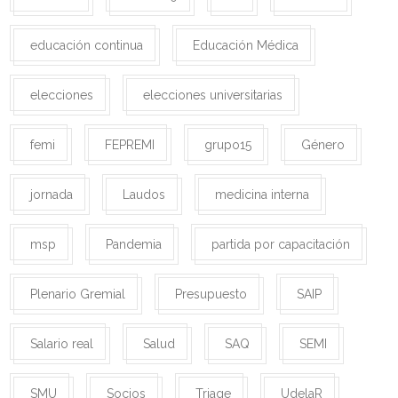
educación continua
Educación Médica
elecciones
elecciones universitarias
femi
FEPREMI
grupo15
Género
jornada
Laudos
medicina interna
msp
Pandemia
partida por capacitación
Plenario Gremial
Presupuesto
SAIP
Salario real
Salud
SAQ
SEMI
SMU
Socios
Triage
UdelaR