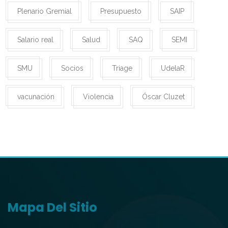
Plenario Gremial
Presupuesto
SAIP
Salario real
Salud
SAQ
SEMI
SMU
Socios
Triage
UdelaR
vacunación
Violencia
Óscar Cluzet
Mapa Del Sitio