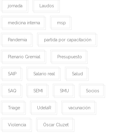
jornada
Laudos
medicina interna
msp
Pandemia
partida por capacitación
Plenario Gremial
Presupuesto
SAIP
Salario real
Salud
SAQ
SEMI
SMU
Socios
Triage
UdelaR
vacunación
Violencia
Óscar Cluzet