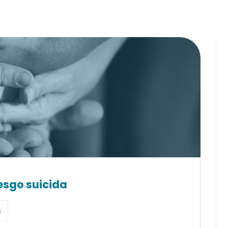
iesgo suicida
s