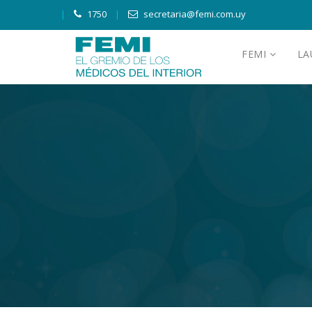
1750
secretaria@femi.com.uy
FEMI
L