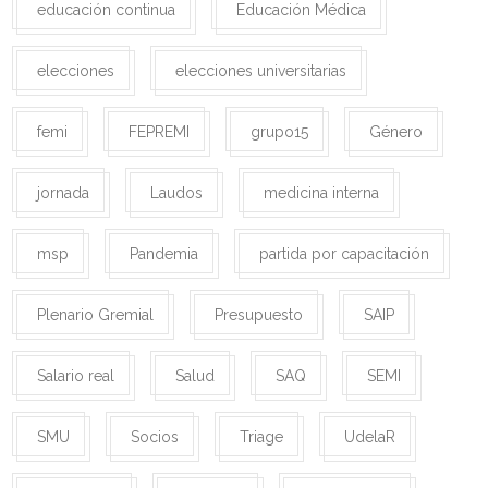
educación continua
Educación Médica
elecciones
elecciones universitarias
femi
FEPREMI
grupo15
Género
jornada
Laudos
medicina interna
msp
Pandemia
partida por capacitación
Plenario Gremial
Presupuesto
SAIP
Salario real
Salud
SAQ
SEMI
SMU
Socios
Triage
UdelaR