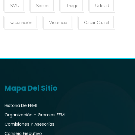
SMU
Socios
Triage
UdelaR
vacunación
Violencia
Óscar Cluzet
Mapa Del Sitio
Historia De FEMI
Organización – Gremios FEMI
Comisiones Y Asesorías
Consejo Ejecutivo