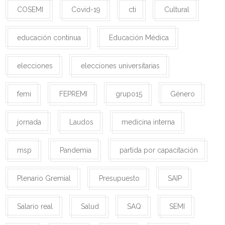
COSEMI
Covid-19
cti
Cultural
educación continua
Educación Médica
elecciones
elecciones universitarias
femi
FEPREMI
grupo15
Género
jornada
Laudos
medicina interna
msp
Pandemia
partida por capacitación
Plenario Gremial
Presupuesto
SAIP
Salario real
Salud
SAQ
SEMI