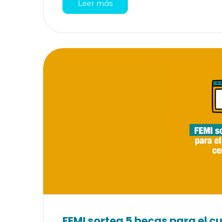
Leer más
FEMI sortea 5 becas para el cu