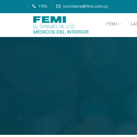
1750
secretaria@femi.com.uy
FEMI
L