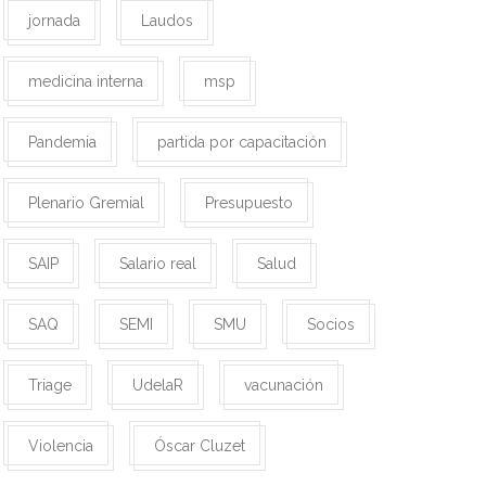
jornada
Laudos
medicina interna
msp
Pandemia
partida por capacitación
Plenario Gremial
Presupuesto
SAIP
Salario real
Salud
SAQ
SEMI
SMU
Socios
Triage
UdelaR
vacunación
Violencia
Óscar Cluzet