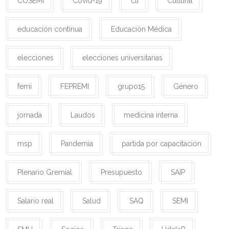
COSEMI
Covid-19
cti
Cultural
educación continua
Educación Médica
elecciones
elecciones universitarias
femi
FEPREMI
grupo15
Género
jornada
Laudos
medicina interna
msp
Pandemia
partida por capacitación
Plenario Gremial
Presupuesto
SAIP
Salario real
Salud
SAQ
SEMI