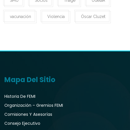
SMU
Socios
Triage
UdelaR
vacunación
Violencia
Óscar Cluzet
Mapa Del Sitio
Historia De FEMI
Organización – Gremios FEMI
Comisiones Y Asesorías
Consejo Ejecutivo