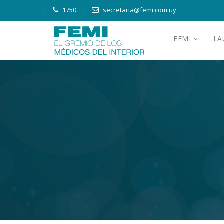
1750
secretaria@femi.com.uy
FEMI
L