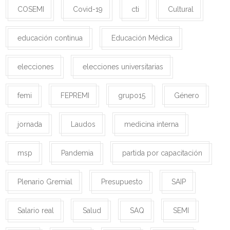
COSEMI
Covid-19
cti
Cultural
educación continua
Educación Médica
elecciones
elecciones universitarias
femi
FEPREMI
grupo15
Género
jornada
Laudos
medicina interna
msp
Pandemia
partida por capacitación
Plenario Gremial
Presupuesto
SAIP
Salario real
Salud
SAQ
SEMI