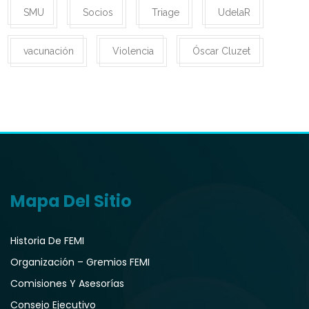
SMU
Socios
Triage
UdelaR
vacunación
Violencia
Óscar Cluzet
Mapa Del Sitio
Historia De FEMI
Organización – Gremios FEMI
Comisiones Y Asesorías
Consejo Ejecutivo