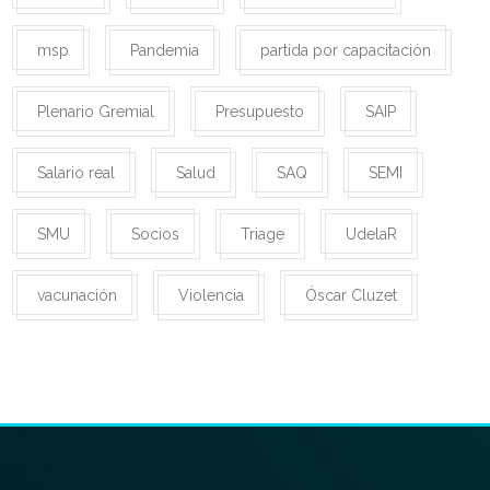
msp
Pandemia
partida por capacitación
Plenario Gremial
Presupuesto
SAIP
Salario real
Salud
SAQ
SEMI
SMU
Socios
Triage
UdelaR
vacunación
Violencia
Óscar Cluzet