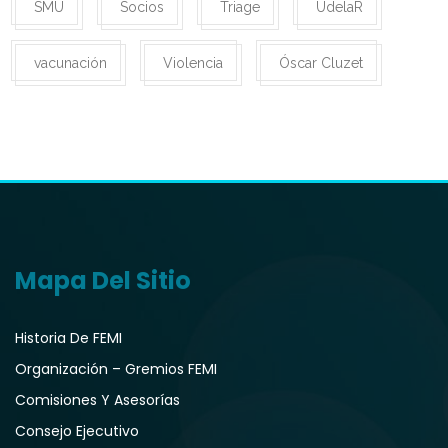
SMU
Socios
Triage
UdelaR
vacunación
Violencia
Óscar Cluzet
Mapa Del Sitio
Historia De FEMI
Organización – Gremios FEMI
Comisiones Y Asesorías
Consejo Ejecutivo