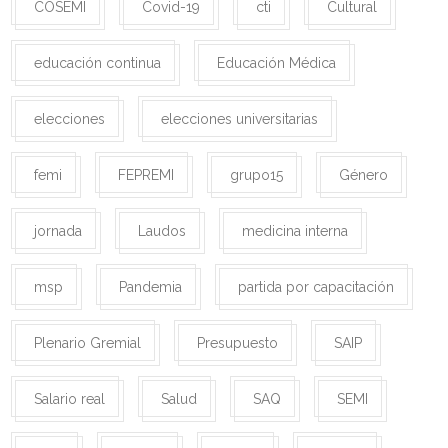
COSEMI
Covid-19
cti
Cultural
educación continua
Educación Médica
elecciones
elecciones universitarias
femi
FEPREMI
grupo15
Género
jornada
Laudos
medicina interna
msp
Pandemia
partida por capacitación
Plenario Gremial
Presupuesto
SAIP
Salario real
Salud
SAQ
SEMI