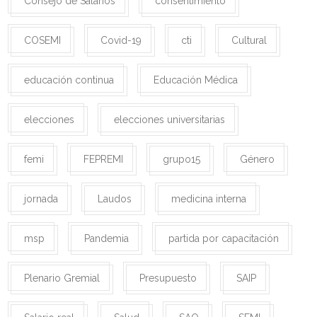
Consejo de Salarios
consentimiento
COSEMI
Covid-19
cti
Cultural
educación continua
Educación Médica
elecciones
elecciones universitarias
femi
FEPREMI
grupo15
Género
jornada
Laudos
medicina interna
msp
Pandemia
partida por capacitación
Plenario Gremial
Presupuesto
SAIP