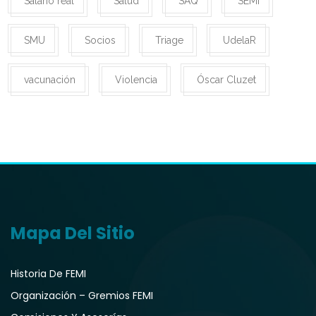
Salario real
Salud
SAQ
SEMI
SMU
Socios
Triage
UdelaR
vacunación
Violencia
Óscar Cluzet
Mapa Del Sitio
Historia De FEMI
Organización – Gremios FEMI