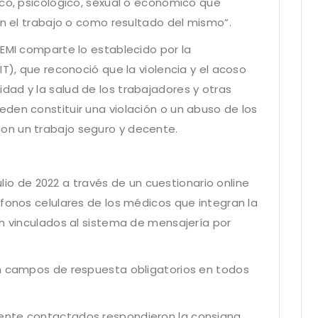
ico, psicológico, sexual o económico que
on el trabajo o como resultado del mismo”.
FEMI comparte lo establecido por la
IT), que reconoció que la violencia y el acoso
ad y la salud de los trabajadores y otras
den constituir una violación o un abuso de los
on un trabajo seguro y decente.
julio de 2022 a través de un cuestionario online
éfonos celulares de los médicos que integran la
án vinculados al sistema de mensajería por
on campos de respuesta obligatorios en todos
ente contactados respondieron la consigna.