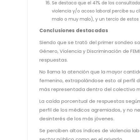
Se destaca que el 41% de los consultad
violencia y/o acoso laboral percibe su c
malo o muy malo), y un tercio de esto
Conclusiones destacadas
Siendo que se trató del primer sondeo so
Género, Violencia y Discriminación de FE
respuestas.
No llama la atención que la mayor canti
femenino, extrapolándose esto al perfil 
más representada dentro del colectivo m
La caída porcentual de respuestas según 
perfil de los médicos agremiados, y no 
desinterés de los más jóvenes.
Se perciben altos índices de violencia la
sector público como en el privado.