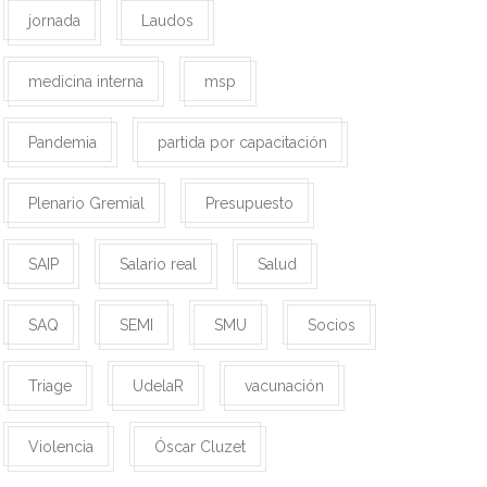
jornada
Laudos
medicina interna
msp
Pandemia
partida por capacitación
Plenario Gremial
Presupuesto
SAIP
Salario real
Salud
SAQ
SEMI
SMU
Socios
Triage
UdelaR
vacunación
Violencia
Óscar Cluzet