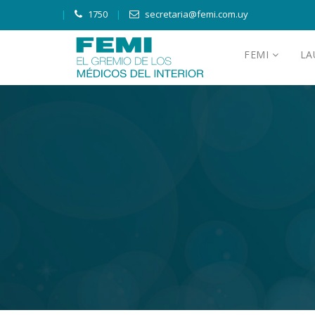
1750
secretaria@femi.com.uy
FEMI
L