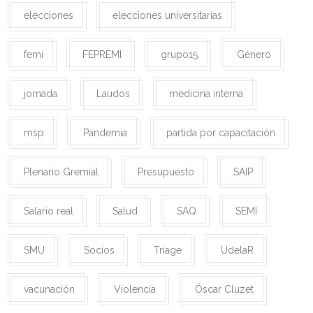
elecciones
elecciones universitarias
femi
FEPREMI
grupo15
Género
jornada
Laudos
medicina interna
msp
Pandemia
partida por capacitación
Plenario Gremial
Presupuesto
SAIP
Salario real
Salud
SAQ
SEMI
SMU
Socios
Triage
UdelaR
vacunación
Violencia
Óscar Cluzet