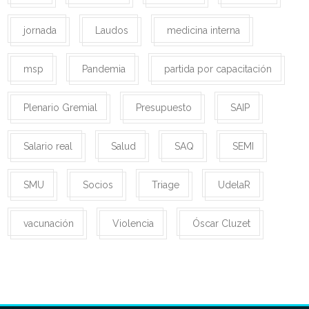
jornada
Laudos
medicina interna
msp
Pandemia
partida por capacitación
Plenario Gremial
Presupuesto
SAIP
Salario real
Salud
SAQ
SEMI
SMU
Socios
Triage
UdelaR
vacunación
Violencia
Óscar Cluzet