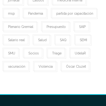
jornada
Laudos
medicina interna
msp
Pandemia
partida por capacitación
Plenario Gremial
Presupuesto
SAIP
Salario real
Salud
SAQ
SEMI
SMU
Socios
Triage
UdelaR
vacunación
Violencia
Óscar Cluzet