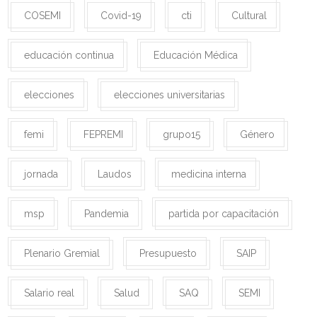
COSEMI
Covid-19
cti
Cultural
educación continua
Educación Médica
elecciones
elecciones universitarias
femi
FEPREMI
grupo15
Género
jornada
Laudos
medicina interna
msp
Pandemia
partida por capacitación
Plenario Gremial
Presupuesto
SAIP
Salario real
Salud
SAQ
SEMI