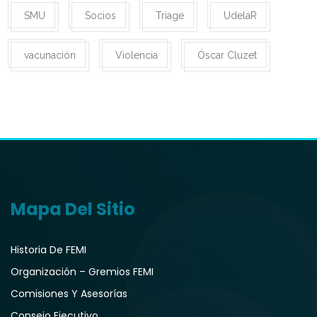
SMU
Socios
Triage
UdelaR
vacunación
Violencia
Óscar Cluzet
Mapa Del Sitio
Historia De FEMI
Organización – Gremios FEMI
Comisiones Y Asesorías
Consejo Ejecutivo