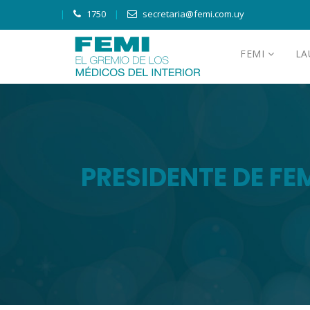
1750
secretaria@femi.com.uy
FEMI
L
PRESIDENTE DE FE