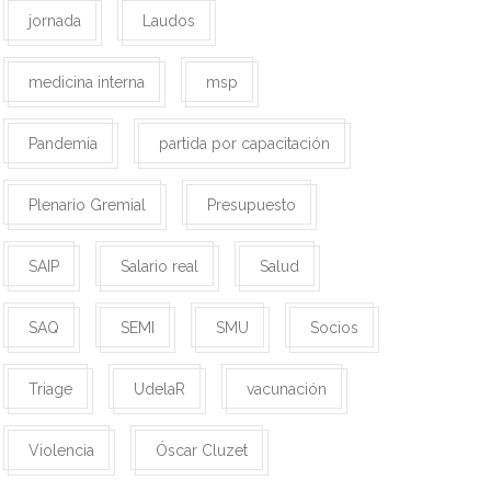
jornada
Laudos
medicina interna
msp
Pandemia
partida por capacitación
Plenario Gremial
Presupuesto
SAIP
Salario real
Salud
SAQ
SEMI
SMU
Socios
Triage
UdelaR
vacunación
Violencia
Óscar Cluzet