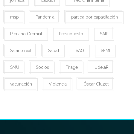
jornada
Laudos
medicina interna
msp
Pandemia
partida por capacitación
Plenario Gremial
Presupuesto
SAIP
Salario real
Salud
SAQ
SEMI
SMU
Socios
Triage
UdelaR
vacunación
Violencia
Óscar Cluzet