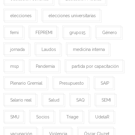
elecciones
elecciones universitarias
femi
FEPREMI
grupo15
Género
jornada
Laudos
medicina interna
msp
Pandemia
partida por capacitación
Plenario Gremial
Presupuesto
SAIP
Salario real
Salud
SAQ
SEMI
SMU
Socios
Triage
UdelaR
vacunación
Violencia
Óscar Cluzet