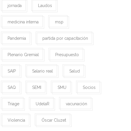
jornada
Laudos
medicina interna
msp
Pandemia
partida por capacitación
Plenario Gremial
Presupuesto
SAIP
Salario real
Salud
SAQ
SEMI
SMU
Socios
Triage
UdelaR
vacunación
Violencia
Óscar Cluzet