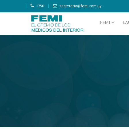
1750
secretaria@femi.com.uy
FEMI
L