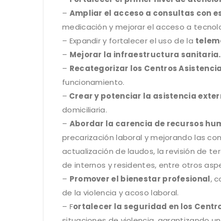
–
Ampliar el acceso a consultas con e
medicación y mejorar el acceso a tecnol
– Expandir y fortalecer el uso de la
telem
–
Mejorar la infraestructura sanitaria.
–
Recategorizar los Centros Asistenci
funcionamiento.
–
Crear y potenciar la asistencia exter
domiciliaria.
–
Abordar la carencia de recursos h
precarización laboral y mejorando las cond
actualización de laudos, la revisión de te
de internos y residentes, entre otros asp
–
Promover el bienestar profesional
, 
de la violencia y acoso laboral.
– F
ortalecer la seguridad en los Centr
situaciones de violencia, garantizando u