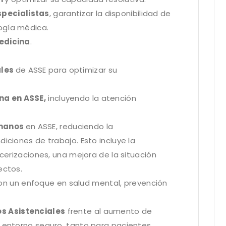
specialistas
, garantizar la disponibilidad de
ogía médica.
edicina
.
ales
de ASSE para optimizar su
na en ASSE,
incluyendo la atención
umanos
en ASSE, reduciendo la
iciones de trabajo. Esto incluye la
rcerizaciones, una mejora de la situación
ectos.
con un enfoque en salud mental, prevención
os Asistenciales
frente al aumento de
n entorno seguro, tanto para pacientes