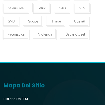
Salario real
Salud
SAQ
SEMI
SMU
Socios
Triage
UdelaR
vacunación
Violencia
Óscar Cluzet
Mapa Del Sitio
Historia De FEMI