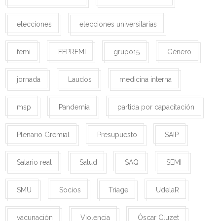
elecciones
elecciones universitarias
femi
FEPREMI
grupo15
Género
jornada
Laudos
medicina interna
msp
Pandemia
partida por capacitación
Plenario Gremial
Presupuesto
SAIP
Salario real
Salud
SAQ
SEMI
SMU
Socios
Triage
UdelaR
vacunación
Violencia
Óscar Cluzet