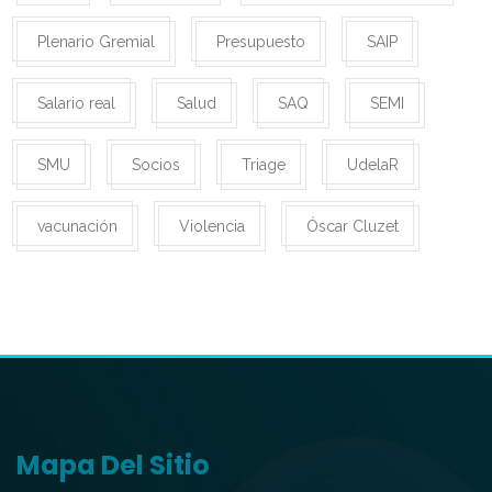
Plenario Gremial
Presupuesto
SAIP
Salario real
Salud
SAQ
SEMI
SMU
Socios
Triage
UdelaR
vacunación
Violencia
Óscar Cluzet
Mapa Del Sitio