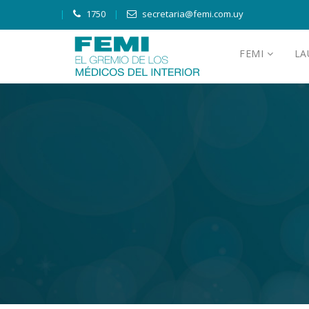
1750
secretaria@femi.com.uy
FEMI
L