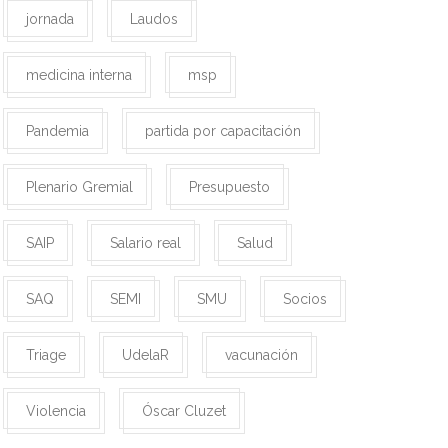
jornada
Laudos
medicina interna
msp
Pandemia
partida por capacitación
Plenario Gremial
Presupuesto
SAIP
Salario real
Salud
SAQ
SEMI
SMU
Socios
Triage
UdelaR
vacunación
Violencia
Óscar Cluzet