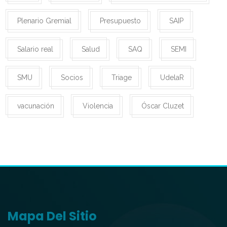
Plenario Gremial
Presupuesto
SAIP
Salario real
Salud
SAQ
SEMI
SMU
Socios
Triage
UdelaR
vacunación
Violencia
Óscar Cluzet
Mapa Del Sitio