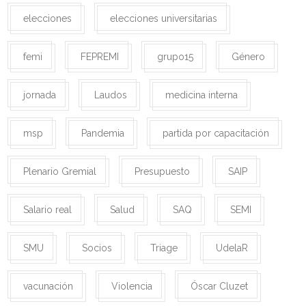
elecciones
elecciones universitarias
femi
FEPREMI
grupo15
Género
jornada
Laudos
medicina interna
msp
Pandemia
partida por capacitación
Plenario Gremial
Presupuesto
SAIP
Salario real
Salud
SAQ
SEMI
SMU
Socios
Triage
UdelaR
vacunación
Violencia
Óscar Cluzet