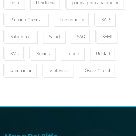
msp
Pandemia
partida por capacitación
Plenario Gremial
Presupuesto
SAIP
Salario real
Salud
SAQ
SEMI
SMU
Socios
Triage
UdelaR
vacunación
Violencia
Óscar Cluzet