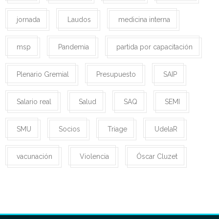
jornada
Laudos
medicina interna
msp
Pandemia
partida por capacitación
Plenario Gremial
Presupuesto
SAIP
Salario real
Salud
SAQ
SEMI
SMU
Socios
Triage
UdelaR
vacunación
Violencia
Óscar Cluzet