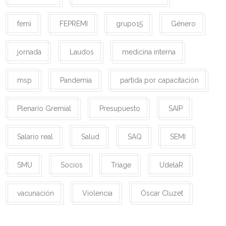
femi
FEPREMI
grupo15
Género
jornada
Laudos
medicina interna
msp
Pandemia
partida por capacitación
Plenario Gremial
Presupuesto
SAIP
Salario real
Salud
SAQ
SEMI
SMU
Socios
Triage
UdelaR
vacunación
Violencia
Óscar Cluzet