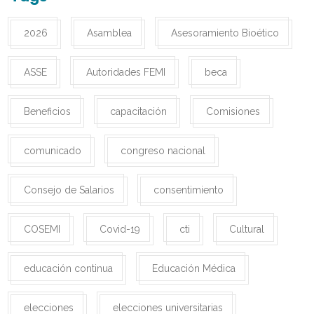
2026
Asamblea
Asesoramiento Bioético
ASSE
Autoridades FEMI
beca
Beneficios
capacitación
Comisiones
comunicado
congreso nacional
Consejo de Salarios
consentimiento
COSEMI
Covid-19
cti
Cultural
educación continua
Educación Médica
elecciones
elecciones universitarias