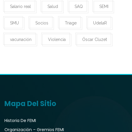
Salario real
Salud
SAQ
SEMI
SMU
Socios
Triage
UdelaR
vacunación
Violencia
Óscar Cluzet
Mapa Del Sitio
Historia De FEMI
Organización – Gremios FEMI