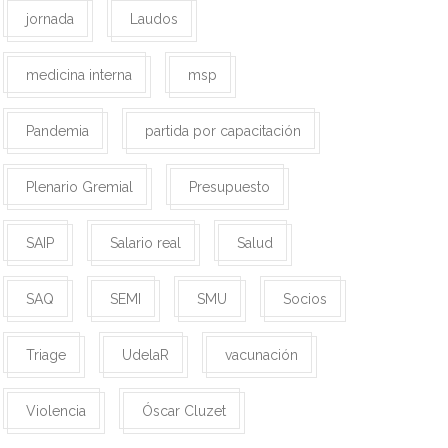
jornada
Laudos
medicina interna
msp
Pandemia
partida por capacitación
Plenario Gremial
Presupuesto
SAIP
Salario real
Salud
SAQ
SEMI
SMU
Socios
Triage
UdelaR
vacunación
Violencia
Óscar Cluzet