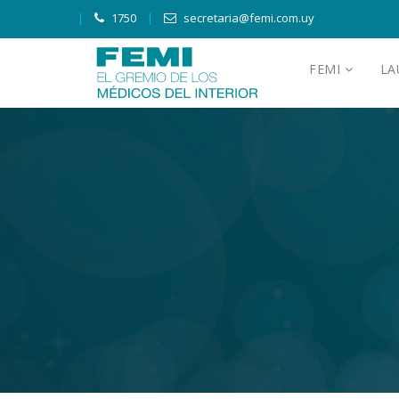
1750
secretaria@femi.com.uy
FEMI
L