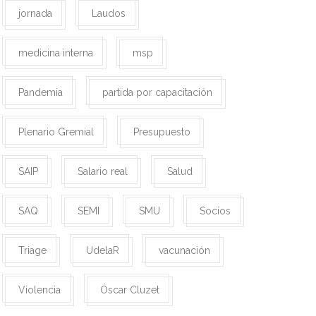
jornada
Laudos
medicina interna
msp
Pandemia
partida por capacitación
Plenario Gremial
Presupuesto
SAIP
Salario real
Salud
SAQ
SEMI
SMU
Socios
Triage
UdelaR
vacunación
Violencia
Óscar Cluzet