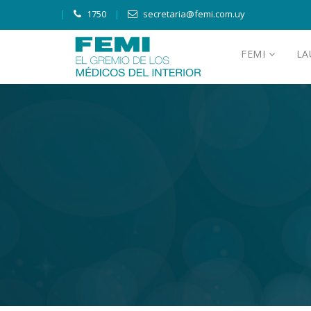
1750
secretaria@femi.com.uy
FEMI
L