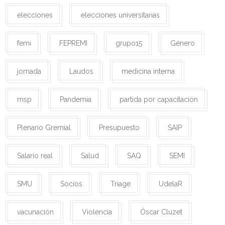
elecciones
elecciones universitarias
femi
FEPREMI
grupo15
Género
jornada
Laudos
medicina interna
msp
Pandemia
partida por capacitación
Plenario Gremial
Presupuesto
SAIP
Salario real
Salud
SAQ
SEMI
SMU
Socios
Triage
UdelaR
vacunación
Violencia
Óscar Cluzet