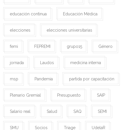
educación continua
Educación Médica
elecciones
elecciones universitarias
femi
FEPREMI
grupo15
Género
jornada
Laudos
medicina interna
msp
Pandemia
partida por capacitación
Plenario Gremial
Presupuesto
SAIP
Salario real
Salud
SAQ
SEMI
SMU
Socios
Triage
UdelaR