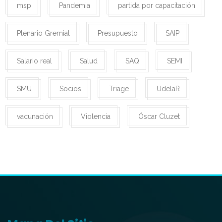
msp
Pandemia
partida por capacitación
Plenario Gremial
Presupuesto
SAIP
Salario real
Salud
SAQ
SEMI
SMU
Socios
Triage
UdelaR
vacunación
Violencia
Óscar Cluzet