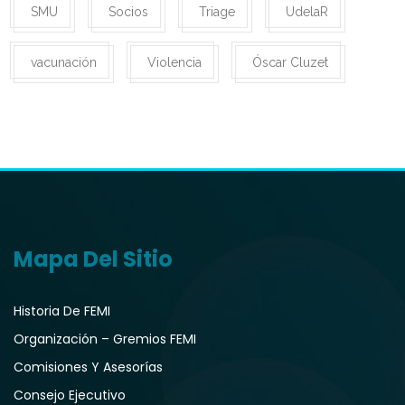
SMU
Socios
Triage
UdelaR
vacunación
Violencia
Óscar Cluzet
Mapa Del Sitio
Historia De FEMI
Organización – Gremios FEMI
Comisiones Y Asesorías
Consejo Ejecutivo