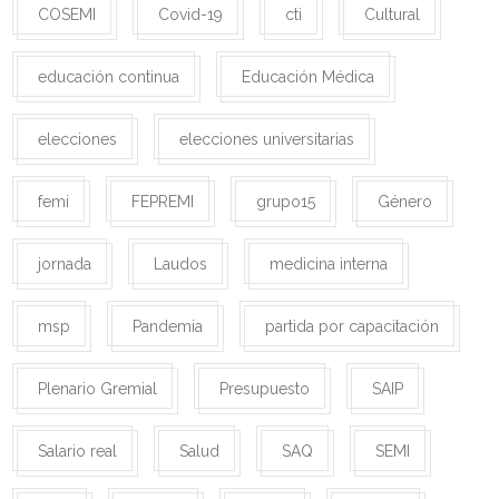
COSEMI
Covid-19
cti
Cultural
educación continua
Educación Médica
elecciones
elecciones universitarias
femi
FEPREMI
grupo15
Género
jornada
Laudos
medicina interna
msp
Pandemia
partida por capacitación
Plenario Gremial
Presupuesto
SAIP
Salario real
Salud
SAQ
SEMI