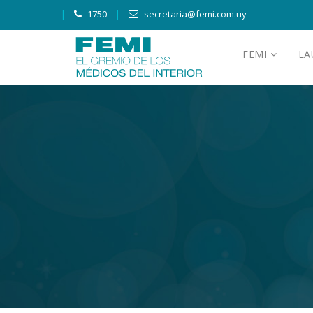
1750
secretaria@femi.com.uy
FEMI
L