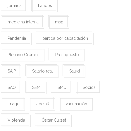
jornada
Laudos
medicina interna
msp
Pandemia
partida por capacitación
Plenario Gremial
Presupuesto
SAIP
Salario real
Salud
SAQ
SEMI
SMU
Socios
Triage
UdelaR
vacunación
Violencia
Óscar Cluzet