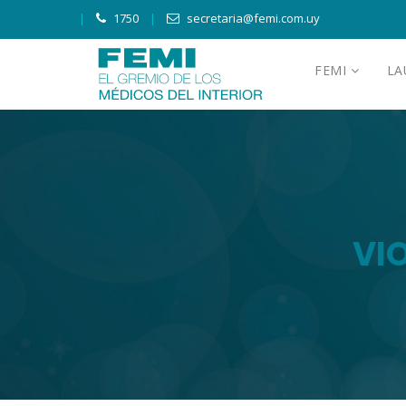
1750
secretaria@femi.com.uy
FEMI
L
VI