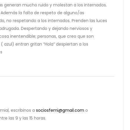
as generan mucho ruido y molestan a los internados.
Además la falta de respeto de alguno/as
do, no respetando a los internados. Prenden las luces
madrugada. Despertando y dejando nerviosos y
cosa inentendible; personas, que creo que son
 azul) entran gritan “Hola” despiertan a los
as
mial, escribinos a
sociosfemi@gmail.com
o
tre las 9 y las 15 horas.