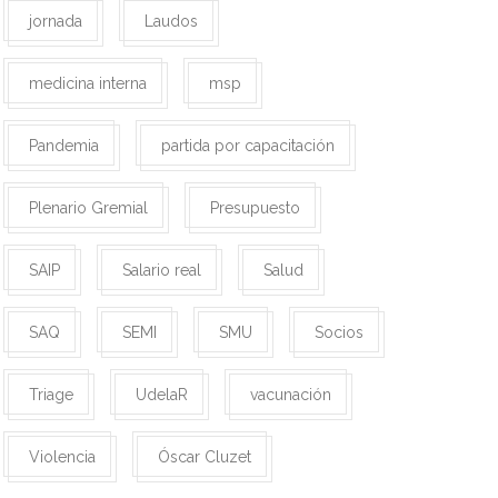
jornada
Laudos
medicina interna
msp
Pandemia
partida por capacitación
Plenario Gremial
Presupuesto
SAIP
Salario real
Salud
SAQ
SEMI
SMU
Socios
Triage
UdelaR
vacunación
Violencia
Óscar Cluzet