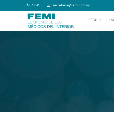
1750
secretaria@femi.com.uy
FEMI
L