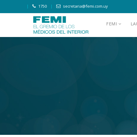
1750
secretaria@femi.com.uy
FEMI
L