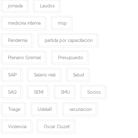
jornada
Laudos
medicina interna
msp
Pandemia
partida por capacitación
Plenario Gremial
Presupuesto
SAIP
Salario real
Salud
SAQ
SEMI
SMU
Socios
Triage
UdelaR
vacunación
Violencia
Óscar Cluzet