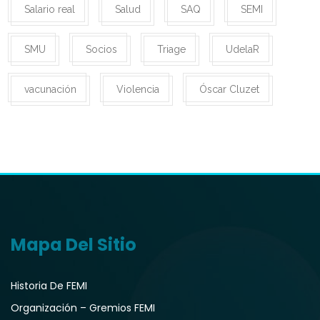
Salario real
Salud
SAQ
SEMI
SMU
Socios
Triage
UdelaR
vacunación
Violencia
Óscar Cluzet
Mapa Del Sitio
Historia De FEMI
Organización – Gremios FEMI