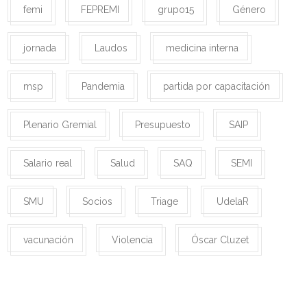
femi
FEPREMI
grupo15
Género
jornada
Laudos
medicina interna
msp
Pandemia
partida por capacitación
Plenario Gremial
Presupuesto
SAIP
Salario real
Salud
SAQ
SEMI
SMU
Socios
Triage
UdelaR
vacunación
Violencia
Óscar Cluzet