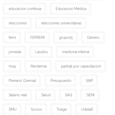
educación continua
Educación Médica
elecciones
elecciones universitarias
femi
FEPREMI
grupo15
Género
jornada
Laudos
medicina interna
msp
Pandemia
partida por capacitación
Plenario Gremial
Presupuesto
SAIP
Salario real
Salud
SAQ
SEMI
SMU
Socios
Triage
UdelaR